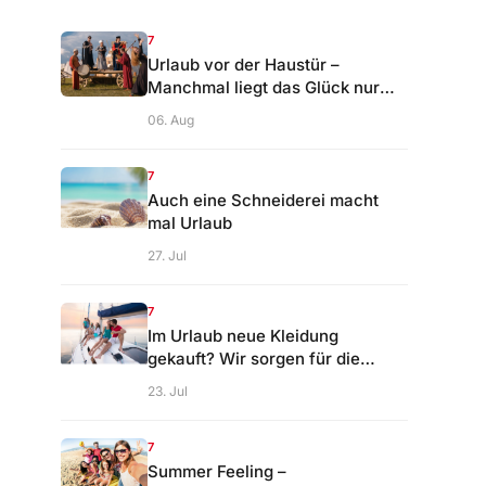
7
Urlaub vor der Haustür –
Manchmal liegt das Glück nur
eine Fahrradtour entfernt
06. Aug
7
Auch eine Schneiderei macht
mal Urlaub
27. Jul
7
Im Urlaub neue Kleidung
gekauft? Wir sorgen für die
perfekte Passform.
23. Jul
7
Summer Feeling –