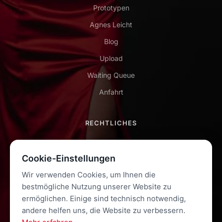
Prototypen
Agnes Leicht
Blog
Upload
Waiting Queue
Anfahrt
RECHTLICHES
Impressum
Cookie-Einstellungen
Datenschutz
Wir verwenden Cookies, um Ihnen die
AGB
bestmögliche Nutzung unserer Website zu
Kontakt
ermöglichen. Einige sind technisch notwendig,
andere helfen uns, die Website zu verbessern.