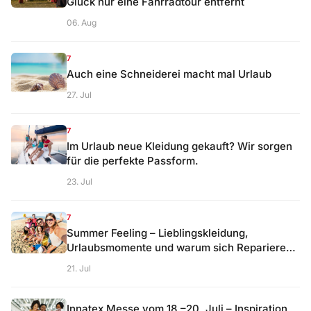
Glück nur eine Fahrradtour entfernt
06. Aug
7
Auch eine Schneiderei macht mal Urlaub
27. Jul
7
Im Urlaub neue Kleidung gekauft? Wir sorgen
für die perfekte Passform.
23. Jul
7
Summer Feeling – Lieblingskleidung,
Urlaubsmomente und warum sich Reparieren
lohnt
21. Jul
Innatex Messe vom 18.–20. Juli – Inspiration,