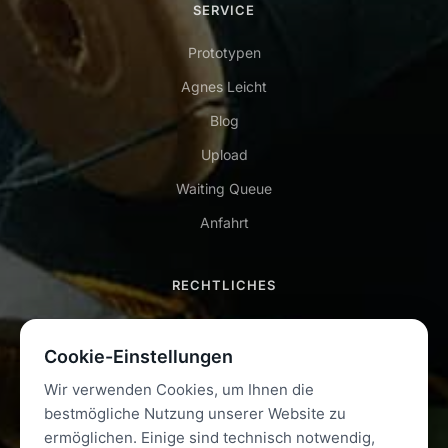
SERVICE
Prototypen
Agnes Leicht
Blog
Upload
Waiting Queue
Anfahrt
RECHTLICHES
Impressum
Cookie-Einstellungen
Datenschutz
Wir verwenden Cookies, um Ihnen die
AGB
bestmögliche Nutzung unserer Website zu
Kontakt
ermöglichen. Einige sind technisch notwendig,