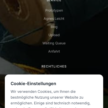
SERVICE
Prototypen
Agnes Leicht
Blog
Upload
Waiting Queue
Anfahrt
RECHTLICHES
Impressum
Cookie-Einstellungen
Datenschutz
Wir verwenden Cookies, um Ihnen die
AGB
bestmögliche Nutzung unserer Website zu
Kontakt
ermöglichen. Einige sind technisch notwendig,