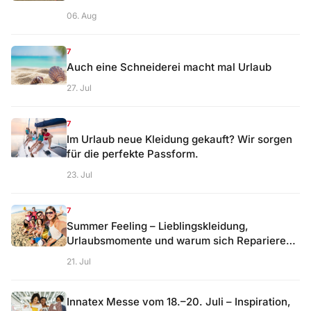
06. Aug
7
Auch eine Schneiderei macht mal Urlaub
27. Jul
7
Im Urlaub neue Kleidung gekauft? Wir sorgen
für die perfekte Passform.
23. Jul
7
Summer Feeling – Lieblingskleidung,
Urlaubsmomente und warum sich Reparieren
lohnt
21. Jul
Innatex Messe vom 18.–20. Juli – Inspiration,