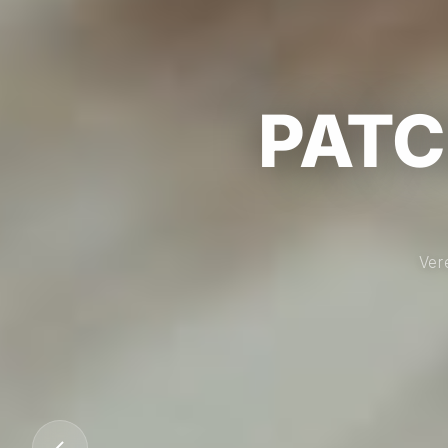
PATC
Ver