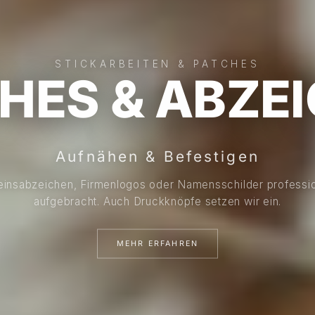
STICKARBEITEN & PATCHES
HES & ABZE
Aufnähen & Befestigen
einsabzeichen, Firmenlogos oder Namensschilder professio
aufgebracht. Auch Druckknöpfe setzen wir ein.
MEHR ERFAHREN